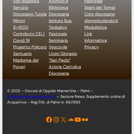
con disabilità
Archivio e
Pastorale
Servizio
Biblioteca
Segni dei Tempi
Diocesano Tutela
Diocesana
Coro diocesano
Minori
Istituto Sup.
domenicolando.it
8×1000
Teologico
Modulistica
Contributo CEI /
Pastorale
Link
Covid 19
Seminario
Informativa
Progetto Policoro
Vescovile
Privacy
Santuario
Liceo Ginnasio
Madonna dei
“San Paolo”
Poveri
Azione Cattolica
Diocesana
© 2025 – Diocesi di Oppido Mamertina – Palmi –
info@diocesioppidopalmi.it
– Sezione News: Supplemento online di
AcquaViva – Reg.Trib. di Palmi nr. 66/1993
Facebook
Instagram
X
Soundcloud
YouTube
Flickr