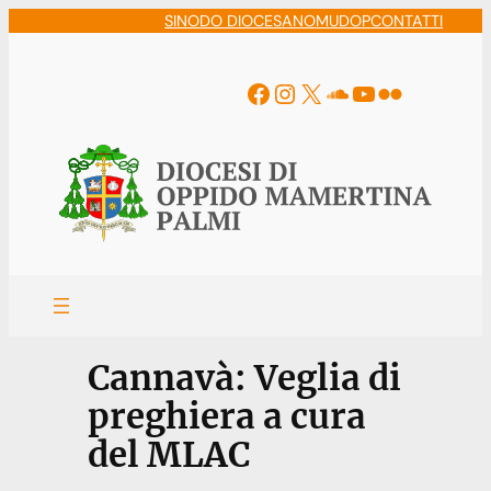
Vai
SINODO DIOCESANO
MUDOP
CONTATTI
al
contenuto
Facebook
Instagram
X
Soundcloud
YouTube
Flickr
Cannavà: Veglia di
preghiera a cura
del MLAC