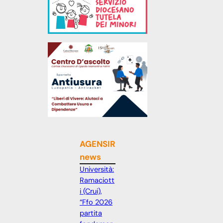
AGENSIR
news
Università:
Ramaciott
i (Crui),
“Ffo 2026
partita