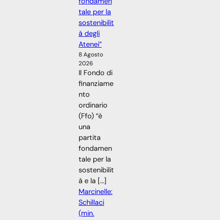
fondamen
tale per la
sostenibilit
à degli
Atenei”
8 Agosto
2026
Il Fondo di
finanziame
nto
ordinario
(Ffo) “è
una
partita
fondamen
tale per la
sostenibilit
à e la […]
Marcinelle:
Schillaci
(min.