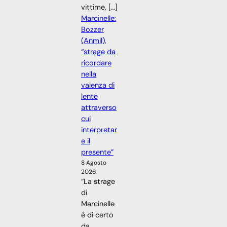
vittime, […]
Marcinelle:
Bozzer
(Anmil),
“strage da
ricordare
nella
valenza di
lente
attraverso
cui
interpretar
e il
presente”
8 Agosto
2026
“La strage
di
Marcinelle
è di certo
da