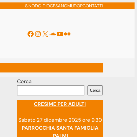
SINODO DIOCESANO
MUDOP
CONTATTI
Facebook
Instagram
X
Soundcloud
YouTube
Flickr
ti
Cerca
Cerca
CRESIME PER ADULTI
Sabato 27 dicembre 2025 ore 9.30
PARROCCHIA SANTA FAMIGLIA
PALMI