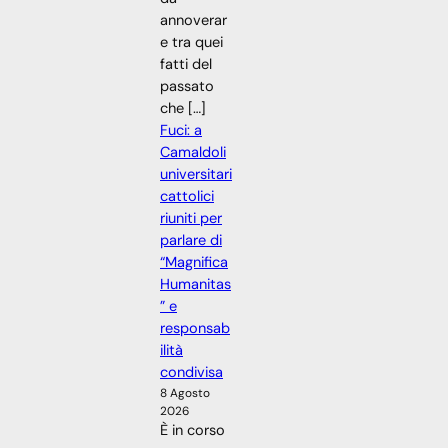
annoverar
e tra quei
fatti del
passato
che […]
Fuci: a
Camaldoli
universitari
cattolici
riuniti per
parlare di
“Magnifica
Humanitas
” e
responsab
ilità
condivisa
8 Agosto
2026
È in corso