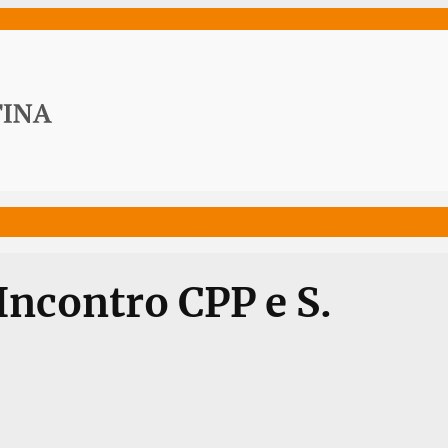
ws
Media
Documenti
Acqua Viva News
Contat
 Incontro CPP e S.