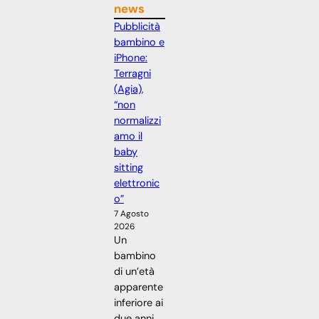
news
Pubblicità
bambino e
iPhone:
Terragni
(Agia),
“non
normalizzi
amo il
baby
sitting
elettronic
o”
7 Agosto
2026
Un
bambino
di un’età
apparente
inferiore ai
due anni,