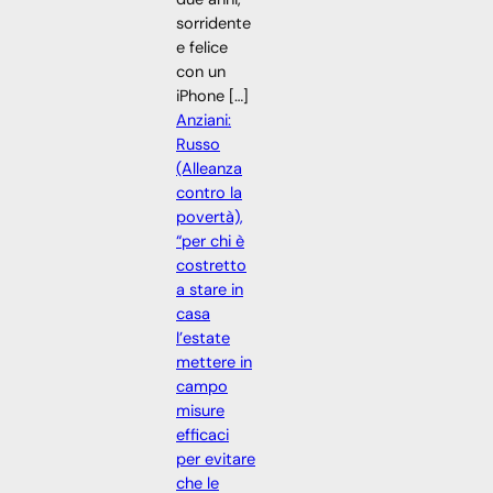
sorridente
e felice
con un
iPhone […]
Anziani:
Russo
(Alleanza
contro la
povertà),
“per chi è
costretto
a stare in
casa
l’estate
mettere in
campo
misure
efficaci
per evitare
che le