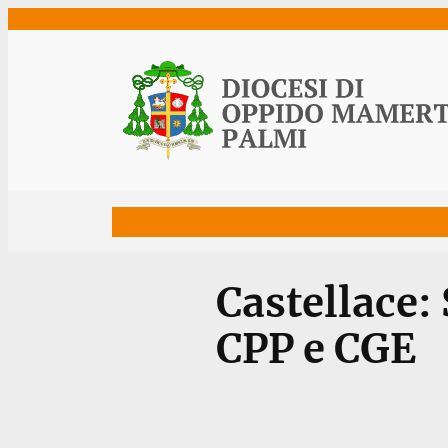
Vai
al
contenuto
Home
Vescovo
Diocesi
Uffici
Ne
Castellace:
CPP e CGE