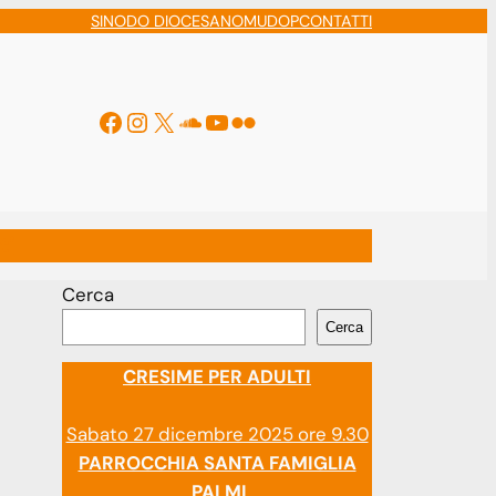
SINODO DIOCESANO
MUDOP
CONTATTI
Facebook
Instagram
X
Soundcloud
YouTube
Flickr
ti
Cerca
Cerca
CRESIME PER ADULTI
Sabato 27 dicembre 2025 ore 9.30
PARROCCHIA SANTA FAMIGLIA
PALMI