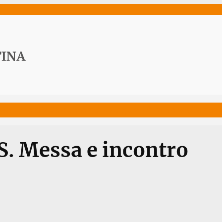
ws
Media
Documenti
Acqua Viva News
Contat
 S. Messa e incontro