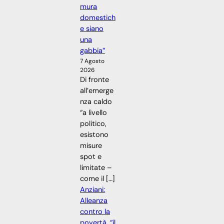
mura
domestich
e siano
una
gabbia”
7 Agosto
2026
Di fronte
all’emerge
nza caldo
“a livello
politico,
esistono
misure
spot e
limitate –
come il […]
Anziani:
Alleanza
contro la
povertà, “il