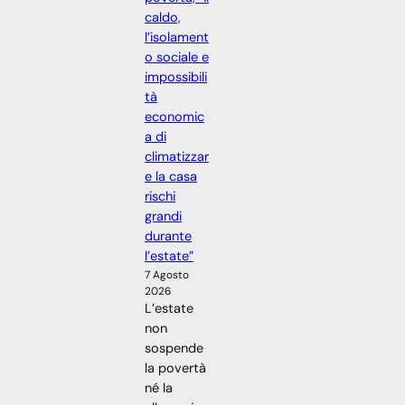
caldo,
l’isolament
o sociale e
impossibili
tà
economic
a di
climatizzar
e la casa
rischi
grandi
durante
l’estate”
7 Agosto
2026
L’estate
non
sospende
la povertà
né la