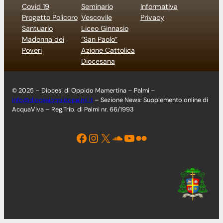
Covid 19
Seminario
Informativa
Progetto Policoro
Vescovile
Privacy
Santuario
Liceo Ginnasio
Madonna dei
“San Paolo”
Poveri
Azione Cattolica
Diocesana
© 2025 – Diocesi di Oppido Mamertina – Palmi –
info@diocesioppidopalmi.it
– Sezione News: Supplemento online di
AcquaViva – Reg.Trib. di Palmi nr. 66/1993
Facebook
Instagram
X
Soundcloud
YouTube
Flickr