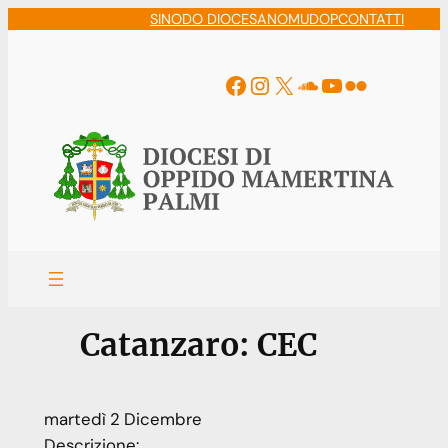
Vai
SINODO DIOCESANO
MUDOP
CONTATTI
al
contenuto
Facebook
Instagram
X
Soundcloud
YouTube
Flickr
Catanzaro: CEC
martedì
2
Dicembre
Descrizione: