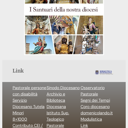
Link
Pastorale persone
Sinodo Diocesano
Osservatorio
con disabilità
Archivio e
Pastorale
Servizio
Biblioteca
Segni dei Tempi
Diocesano Tutela
Diocesana
Coro diocesano
Minori
Istituto Sup.
domenicolando.it
8×1000
Teologico
Modulistica
Contributo CEI /
Pastorale
Link