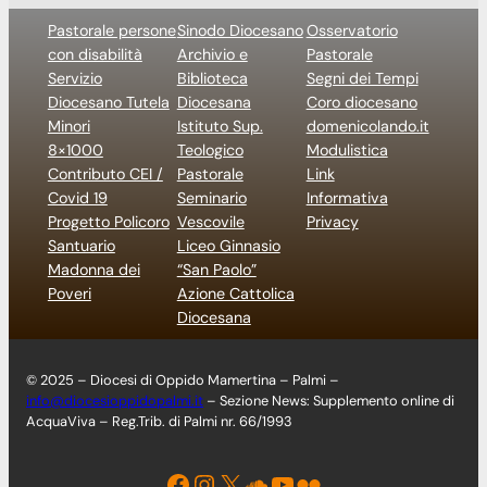
Pastorale persone
Sinodo Diocesano
Osservatorio
con disabilità
Archivio e
Pastorale
Servizio
Biblioteca
Segni dei Tempi
Diocesano Tutela
Diocesana
Coro diocesano
Minori
Istituto Sup.
domenicolando.it
8×1000
Teologico
Modulistica
Contributo CEI /
Pastorale
Link
Covid 19
Seminario
Informativa
Progetto Policoro
Vescovile
Privacy
Santuario
Liceo Ginnasio
Madonna dei
“San Paolo”
Poveri
Azione Cattolica
Diocesana
© 2025 – Diocesi di Oppido Mamertina – Palmi –
info@diocesioppidopalmi.it
– Sezione News: Supplemento online di
AcquaViva – Reg.Trib. di Palmi nr. 66/1993
Facebook
Instagram
X
Soundcloud
YouTube
Flickr