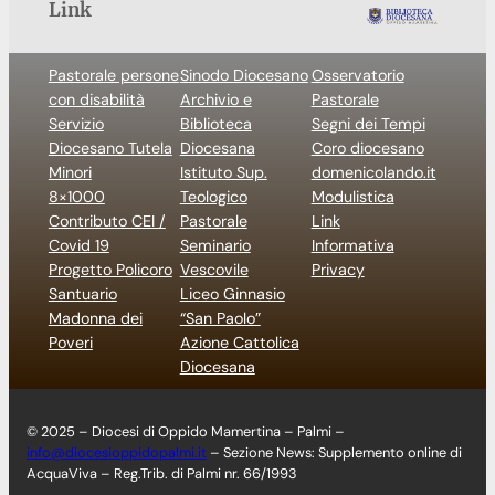
Link
Pastorale persone
Sinodo Diocesano
Osservatorio
con disabilità
Archivio e
Pastorale
Servizio
Biblioteca
Segni dei Tempi
Diocesano Tutela
Diocesana
Coro diocesano
Minori
Istituto Sup.
domenicolando.it
8×1000
Teologico
Modulistica
Contributo CEI /
Pastorale
Link
Covid 19
Seminario
Informativa
Progetto Policoro
Vescovile
Privacy
Santuario
Liceo Ginnasio
Madonna dei
“San Paolo”
Poveri
Azione Cattolica
Diocesana
© 2025 – Diocesi di Oppido Mamertina – Palmi –
info@diocesioppidopalmi.it
– Sezione News: Supplemento online di
AcquaViva – Reg.Trib. di Palmi nr. 66/1993