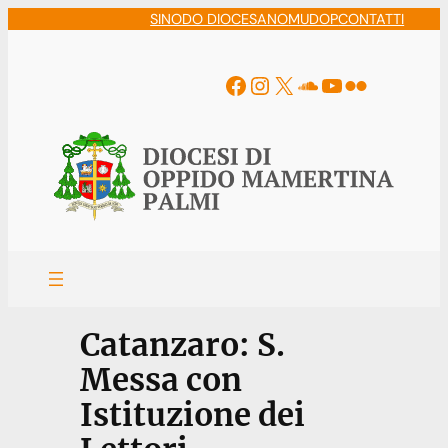
Vai
SINODO DIOCESANO
MUDOP
CONTATTI
al
contenuto
Facebook
Instagram
X
Soundcloud
YouTube
Flickr
Catanzaro: S.
Messa con
Istituzione dei