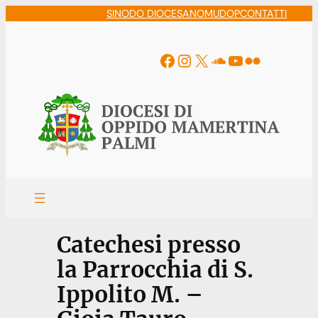
Vai
SINODO DIOCESANO
MUDOP
CONTATTI
al
contenuto
Facebook
Instagram
X
Soundcloud
YouTube
Flickr
Catechesi presso
la Parrocchia di S.
Ippolito M. –