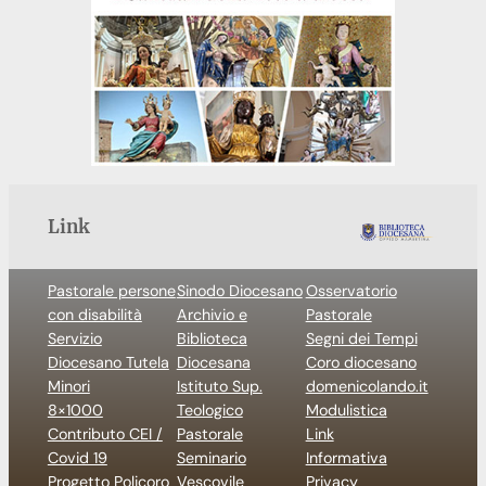
Link
Pastorale persone
Sinodo Diocesano
Osservatorio
con disabilità
Archivio e
Pastorale
Servizio
Biblioteca
Segni dei Tempi
Diocesano Tutela
Diocesana
Coro diocesano
Minori
Istituto Sup.
domenicolando.it
8×1000
Teologico
Modulistica
Contributo CEI /
Pastorale
Link
Covid 19
Seminario
Informativa
Progetto Policoro
Vescovile
Privacy