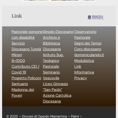
Link
Pastorale persone
Sinodo Diocesano
Osservatorio
con disabilità
Archivio e
Pastorale
Servizio
Biblioteca
Segni dei Tempi
Diocesano Tutela
Diocesana
Coro diocesano
Minori
Istituto Sup.
domenicolando.it
8×1000
Teologico
Modulistica
Contributo CEI /
Pastorale
Link
Covid 19
Seminario
Informativa
Progetto Policoro
Vescovile
Privacy
Santuario
Liceo Ginnasio
Madonna dei
“San Paolo”
Poveri
Azione Cattolica
Diocesana
© 2025 – Diocesi di Oppido Mamertina – Palmi –