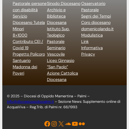
Pastorale persone
Sinodo Diocesano
Osservatorio
con disabilità
Archivio e
Pastorale
Servizio
Biblioteca
Segni dei Tempi
Diocesano Tutela
Diocesana
Coro diocesano
Minori
Istituto Sup.
domenicolando.it
8×1000
Teologico
Modulistica
Contributo CEI /
Pastorale
Link
Covid 19
Seminario
Informativa
Progetto Policoro
Vescovile
Privacy
Santuario
Liceo Ginnasio
Madonna dei
“San Paolo”
Poveri
Azione Cattolica
Diocesana
© 2025 – Diocesi di Oppido Mamertina – Palmi –
info@diocesioppidopalmi.it
– Sezione News: Supplemento online di
AcquaViva – Reg.Trib. di Palmi nr. 66/1993
Facebook
Instagram
X
Soundcloud
YouTube
Flickr