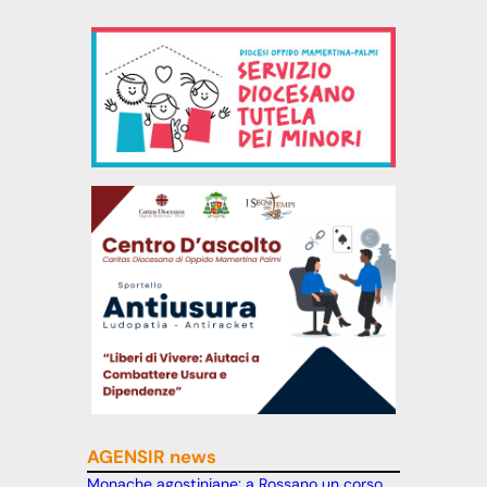
AGENSIR news
Monache agostiniane: a Rossano un corso