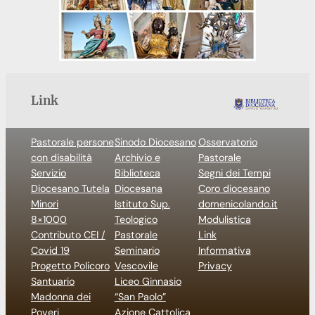
Link
Pastorale persone
Sinodo Diocesano
Osservatorio
con disabilità
Archivio e
Pastorale
Servizio
Biblioteca
Segni dei Tempi
Diocesano Tutela
Diocesana
Coro diocesano
Minori
Istituto Sup.
domenicolando.it
8×1000
Teologico
Modulistica
Contributo CEI /
Pastorale
Link
Covid 19
Seminario
Informativa
Progetto Policoro
Vescovile
Privacy
Santuario
Liceo Ginnasio
Madonna dei
“San Paolo”
Poveri
Azione Cattolica