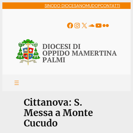
Vai
SINODO DIOCESANO
MUDOP
CONTATTI
al
contenuto
Facebook
Instagram
X
Soundcloud
YouTube
Flickr
Cittanova: S.
Messa a Monte
Cucudo