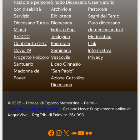
Pastorale persone
Sinodo Diocesano
Osservatorio
con disabilità
Archivio e
Pastorale
Servizio
Biblioteca
Segni dei Tempi
Diocesano Tutela
Diocesana
Coro diocesano
Minori
Istituto Sup.
domenicolando.it
8×1000
Teologico
Modulistica
Contributo CEI /
Pastorale
Link
Covid 19
Seminario
Informativa
Progetto Policoro
Vescovile
Privacy
Santuario
Liceo Ginnasio
Madonna dei
“San Paolo”
Poveri
Azione Cattolica
Diocesana
© 2025 – Diocesi di Oppido Mamertina – Palmi –
info@diocesioppidopalmi.it
– Sezione News: Supplemento online di
AcquaViva – Reg.Trib. di Palmi nr. 66/1993
Facebook
Instagram
X
Soundcloud
YouTube
Flickr