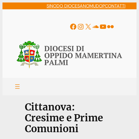
Vai
SINODO DIOCESANO
MUDOP
CONTATTI
al
contenuto
Facebook
Instagram
X
Soundcloud
YouTube
Flickr
Cittanova:
Cresime e Prime
Comunioni