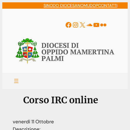
Vai
SINODO DIOCESANO
MUDOP
CONTATTI
al
contenuto
Facebook
Instagram
X
Soundcloud
YouTube
Flickr
Corso IRC online
venerdì
11
Ottobre
Descrizione: