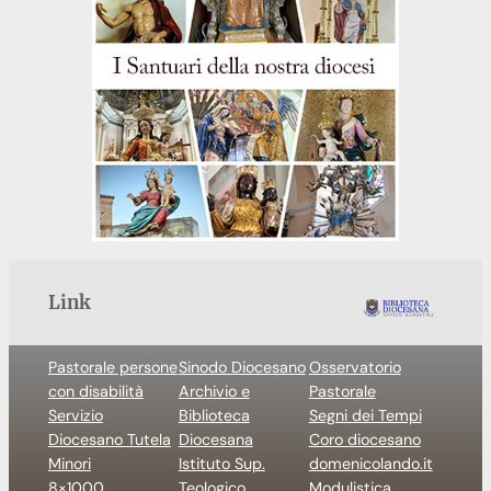
Link
Pastorale persone
Sinodo Diocesano
Osservatorio
con disabilità
Archivio e
Pastorale
Servizio
Biblioteca
Segni dei Tempi
Diocesano Tutela
Diocesana
Coro diocesano
Minori
Istituto Sup.
domenicolando.it
8×1000
Teologico
Modulistica