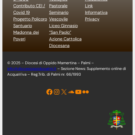
Contributo CEI /
Pastorale
Link
Covid 19
Seminario
Informativa
Progetto Policoro
Vescovile
Privacy
Santuario
Liceo Ginnasio
Madonna dei
“San Paolo”
Poveri
Azione Cattolica
Diocesana
© 2025 – Diocesi di Oppido Mamertina – Palmi –
info@diocesioppidopalmi.it
– Sezione News: Supplemento online di
AcquaViva – Reg.Trib. di Palmi nr. 66/1993
Facebook
Instagram
X
Soundcloud
YouTube
Flickr