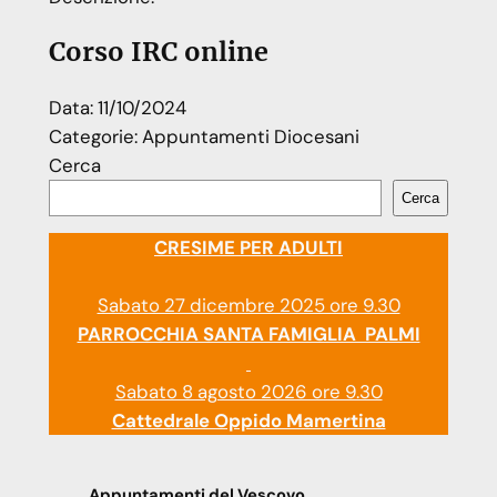
Corso IRC online
Data:
11/10/2024
Categorie:
Appuntamenti Diocesani
Cerca
Cerca
CRESIME PER ADULTI
Sabato 27 dicembre 2025 ore 9.30
PARROCCHIA SANTA FAMIGLIA PALMI
Sabato 8 agosto 2026 ore 9.30
Cattedrale Oppido Mamertina
Appuntamenti del Vescovo