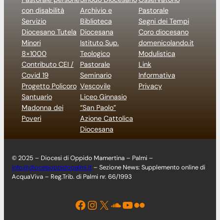
con disabilità
Archivio e
Pastorale
Servizio
Biblioteca
Segni dei Tempi
Diocesano Tutela
Diocesana
Coro diocesano
Minori
Istituto Sup.
domenicolando.it
8×1000
Teologico
Modulistica
Contributo CEI /
Pastorale
Link
Covid 19
Seminario
Informativa
Progetto Policoro
Vescovile
Privacy
Santuario
Liceo Ginnasio
Madonna dei
“San Paolo”
Poveri
Azione Cattolica
Diocesana
© 2025 – Diocesi di Oppido Mamertina – Palmi –
info@diocesioppidopalmi.it
– Sezione News: Supplemento online di
AcquaViva – Reg.Trib. di Palmi nr. 66/1993
Facebook
Instagram
X
Soundcloud
YouTube
Flickr