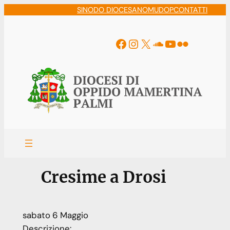
Vai
SINODO DIOCESANO
MUDOP
CONTATTI
al
contenuto
Facebook
Instagram
X
Soundcloud
YouTube
Flickr
Cresime a Drosi
sabato
6
Maggio
Descrizione: