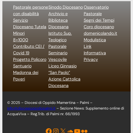
Pastorale persone
Sinodo Diocesano
Osservatorio
con disabilità
Archivio e
Pastorale
Servizio
Biblioteca
Segni dei Tempi
Diocesano Tutela
Diocesana
Coro diocesano
Minori
Istituto Sup.
domenicolando.it
8×1000
Teologico
Modulistica
Contributo CEI /
Pastorale
Link
Covid 19
Seminario
Informativa
Progetto Policoro
Vescovile
Privacy
Santuario
Liceo Ginnasio
Madonna dei
“San Paolo”
Poveri
Azione Cattolica
Diocesana
© 2025 – Diocesi di Oppido Mamertina – Palmi –
info@diocesioppidopalmi.it
– Sezione News: Supplemento online di
AcquaViva – Reg.Trib. di Palmi nr. 66/1993
Facebook
Instagram
X
Soundcloud
YouTube
Flickr