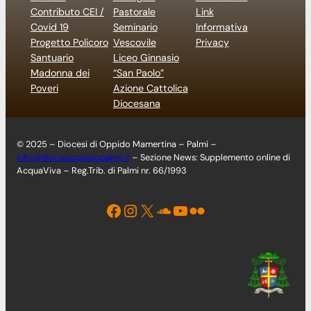
Contributo CEI /
Pastorale
Link
Covid 19
Seminario
Informativa
Progetto Policoro
Vescovile
Privacy
Santuario
Liceo Ginnasio
Madonna dei
“San Paolo”
Poveri
Azione Cattolica
Diocesana
© 2025 – Diocesi di Oppido Mamertina – Palmi –
info@diocesioppidopalmi.it
– Sezione News: Supplemento online di
AcquaViva – Reg.Trib. di Palmi nr. 66/1993
Facebook
Instagram
X
Soundcloud
YouTube
Flickr