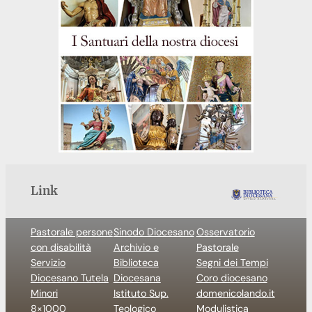
Link
Pastorale persone
Sinodo Diocesano
Osservatorio
con disabilità
Archivio e
Pastorale
Servizio
Biblioteca
Segni dei Tempi
Diocesano Tutela
Diocesana
Coro diocesano
Minori
Istituto Sup.
domenicolando.it
8×1000
Teologico
Modulistica