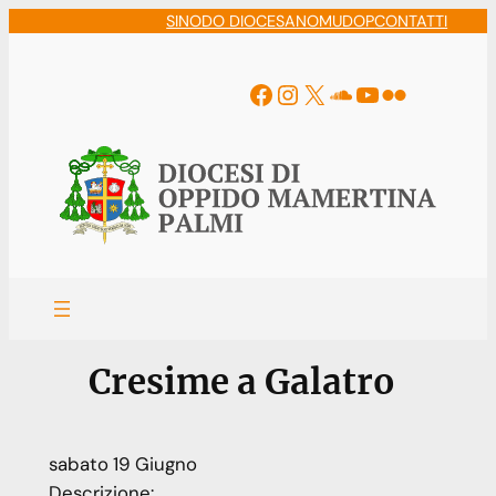
Vai
SINODO DIOCESANO
MUDOP
CONTATTI
al
contenuto
Facebook
Instagram
X
Soundcloud
YouTube
Flickr
Cresime a Galatro
sabato
19
Giugno
Descrizione: