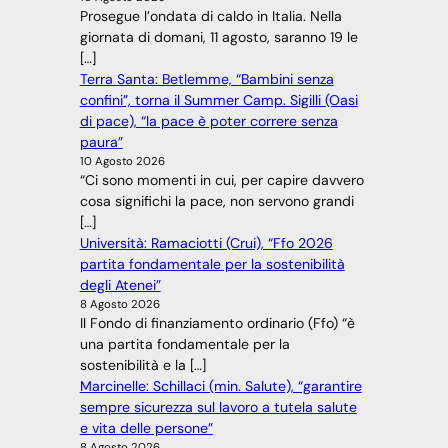
Prosegue l’ondata di caldo in Italia. Nella
giornata di domani, 11 agosto, saranno 19 le
[…]
Terra Santa: Betlemme, “Bambini senza
confini”, torna il Summer Camp. Sigilli (Oasi
di pace), “la pace è poter correre senza
paura”
10 Agosto 2026
“Ci sono momenti in cui, per capire davvero
cosa significhi la pace, non servono grandi
[…]
Università: Ramaciotti (Crui), “Ffo 2026
partita fondamentale per la sostenibilità
degli Atenei”
8 Agosto 2026
Il Fondo di finanziamento ordinario (Ffo) “è
una partita fondamentale per la
sostenibilità e la […]
Marcinelle: Schillaci (min. Salute), “garantire
sempre sicurezza sul lavoro a tutela salute
e vita delle persone”
8 Agosto 2026