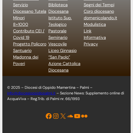
Servizio
Biblioteca
Segni dei Tempi
Diocesano Tutela
Diocesana
Coro diocesano
Minori
Istituto Sup.
domenicolando.it
8×1000
Teologico
Modulistica
Contributo CEI /
Pastorale
Link
Covid 19
Seminario
Informativa
Progetto Policoro
Vescovile
Privacy
Santuario
Liceo Ginnasio
Madonna dei
“San Paolo”
Poveri
Azione Cattolica
Diocesana
© 2025 – Diocesi di Oppido Mamertina – Palmi –
info@diocesioppidopalmi.it
– Sezione News: Supplemento online di
AcquaViva – Reg.Trib. di Palmi nr. 66/1993
Facebook
Instagram
X
Soundcloud
YouTube
Flickr