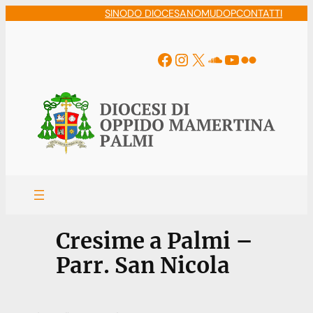
Vai
SINODO DIOCESANO
MUDOP
CONTATTI
al
contenuto
Facebook
Instagram
X
Soundcloud
YouTube
Flickr
Cresime a Palmi –
Parr. San Nicola