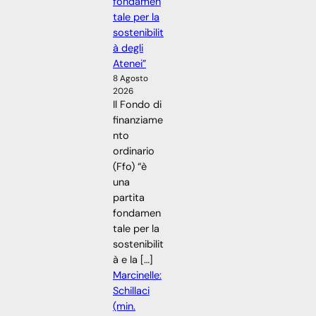
fondamen
tale per la
sostenibilit
à degli
Atenei”
8 Agosto
2026
Il Fondo di
finanziame
nto
ordinario
(Ffo) “è
una
partita
fondamen
tale per la
sostenibilit
à e la […]
Marcinelle:
Schillaci
(min.