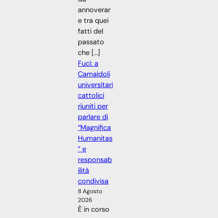
annoverar
e tra quei
fatti del
passato
che […]
Fuci: a
Camaldoli
universitari
cattolici
riuniti per
parlare di
“Magnifica
Humanitas
” e
responsab
ilità
condivisa
8 Agosto
2026
È in corso