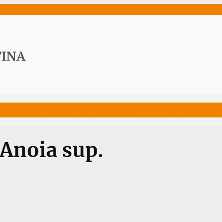
ws
Media
Documenti
Acqua Viva News
Contat
Anoia sup.