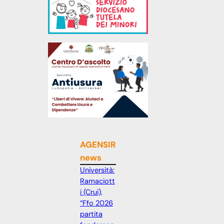
AGENSIR
news
Università:
Ramaciott
i (Crui),
“Ffo 2026
partita