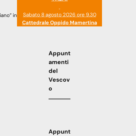
Sabato 8 agosto 2026 ore 9.30
iano” in
Cattedrale Oppido Mamertina
Appunt
amenti
del
Vescov
o
Appunt