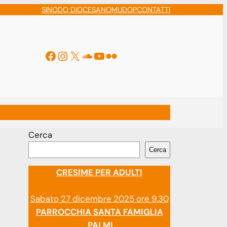
SINODO DIOCESANO
MUDOP
CONTATTI
Facebook
Instagram
X
Soundcloud
YouTube
Flickr
ti
Cerca
Cerca
CRESIME PER ADULTI
Sabato 27 dicembre 2025 ore 9.30
PARROCCHIA SANTA FAMIGLIA
PALMI