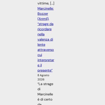
vittime, […]
Marcinelle:
Bozzer
(Anmil),
“strage da
ricordare
nella
valenza di
lente
attraverso
cui
interpretar
e il
presente”
8 Agosto
2026
“La strage
di
Marcinelle
è di certo
da