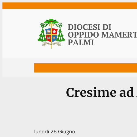
Vai
al
contenuto
Home
Vescovo
Diocesi
Uffici
Ne
Cresime ad 
lunedì
26
Giugno