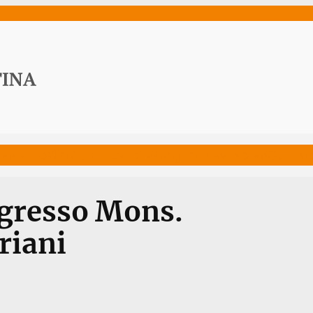
ws
Media
Documenti
Acqua Viva News
Contat
ngresso Mons.
riani