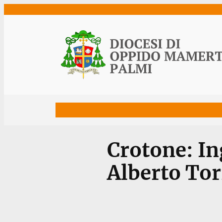
Vai
al
contenuto
Home
Vescovo
Diocesi
Uffici
Ne
Crotone: I
Alberto Tor