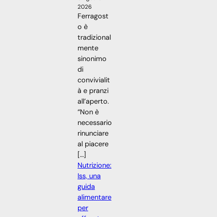
2026
Ferragost
o è
tradizional
mente
sinonimo
di
convivialit
à e pranzi
all’aperto.
“Non è
necessario
rinunciare
al piacere
[…]
Nutrizione:
Iss, una
guida
alimentare
per