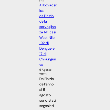
Arbovirosi:
Iss,
dall’inizio
della
sorveglian
za 141 casi
West Nile,
192 di
Dengue e
17 dì
Chikungun
ya
6 Agosto
2026
Dall’inizio
dell’anno
al 5
agosto
sono stati
segnalati