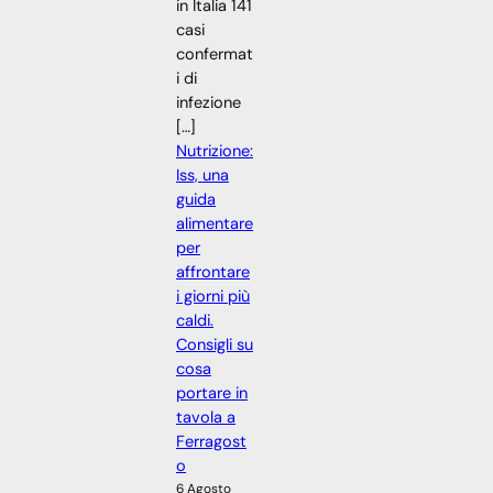
in Italia 141
casi
confermat
i di
infezione
[…]
Nutrizione:
Iss, una
guida
alimentare
per
affrontare
i giorni più
caldi.
Consigli su
cosa
portare in
tavola a
Ferragost
o
6 Agosto