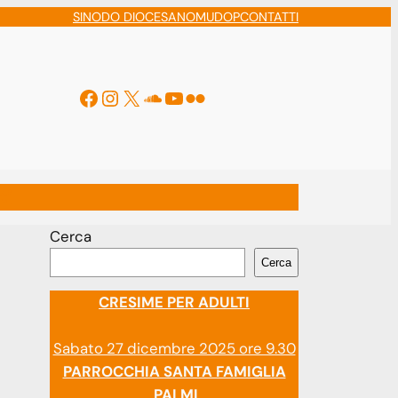
SINODO DIOCESANO
MUDOP
CONTATTI
Facebook
Instagram
X
Soundcloud
YouTube
Flickr
ti
Cerca
Cerca
CRESIME PER ADULTI
Sabato 27 dicembre 2025 ore 9.30
PARROCCHIA SANTA FAMIGLIA
PALMI