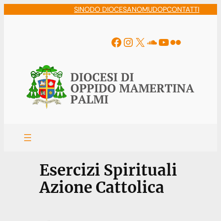
Vai
SINODO DIOCESANO
MUDOP
CONTATTI
al
contenuto
Facebook
Instagram
X
Soundcloud
YouTube
Flickr
Esercizi Spirituali
Azione Cattolica