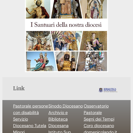
Link
Pastorale persone
Sinodo Diocesano
Osservatorio
con disabilità
Archivio e
Pastorale
Servizio
Biblioteca
Segni dei Tempi
Diocesano Tutela
Diocesana
Coro diocesano
Minori
Istituto Sup.
domenicolando.it