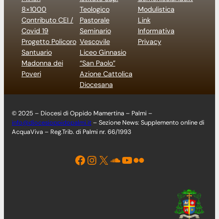
8×1000
Teologico
Modulistica
Contributo CEI /
Pastorale
Link
Covid 19
Seminario
Informativa
Progetto Policoro
Vescovile
Privacy
Santuario
Liceo Ginnasio
Madonna dei
“San Paolo”
Poveri
Azione Cattolica
Diocesana
© 2025 – Diocesi di Oppido Mamertina – Palmi –
info@diocesioppidopalmi.it
– Sezione News: Supplemento online di
AcquaViva – Reg.Trib. di Palmi nr. 66/1993
Facebook
Instagram
X
Soundcloud
YouTube
Flickr