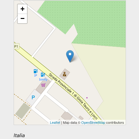
Formazione Operatori Caritas
+
−
Leaflet
| Map data ©
OpenStreetMap
contributors
Italia