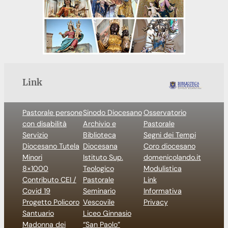
Link
Pastorale persone
Sinodo Diocesano
Osservatorio
con disabilità
Archivio e
Pastorale
Servizio
Biblioteca
Segni dei Tempi
Diocesano Tutela
Diocesana
Coro diocesano
Minori
Istituto Sup.
domenicolando.it
8×1000
Teologico
Modulistica
Contributo CEI /
Pastorale
Link
Covid 19
Seminario
Informativa
Progetto Policoro
Vescovile
Privacy
Santuario
Liceo Ginnasio
Madonna dei
“San Paolo”