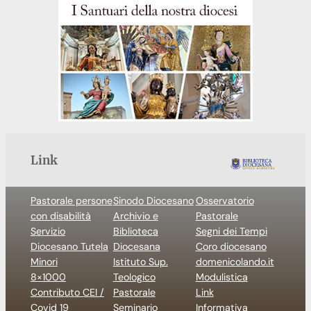
Link
Pastorale persone
Sinodo Diocesano
Osservatorio
con disabilità
Archivio e
Pastorale
Servizio
Biblioteca
Segni dei Tempi
Diocesano Tutela
Diocesana
Coro diocesano
Minori
Istituto Sup.
domenicolando.it
8×1000
Teologico
Modulistica
Contributo CEI /
Pastorale
Link
Covid 19
Seminario
Informativa