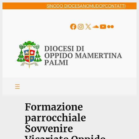
Vai
SINODO DIOCESANO
MUDOP
CONTATTI
al
contenuto
Facebook
Instagram
X
Soundcloud
YouTube
Flickr
Formazione
parrocchiale
Sovvenire