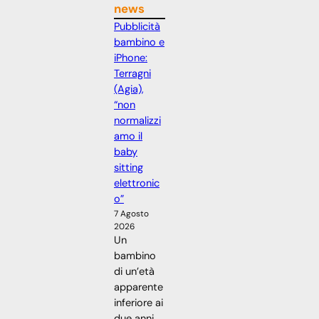
news
Pubblicità
bambino e
iPhone:
Terragni
(Agia),
“non
normalizzi
amo il
baby
sitting
elettronic
o”
7 Agosto
2026
Un
bambino
di un’età
apparente
inferiore ai
due anni,