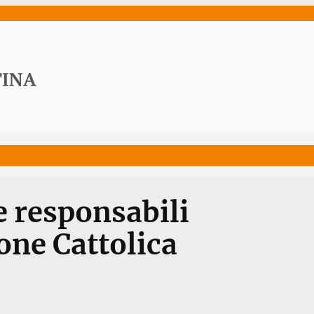
ws
Media
Documenti
Acqua Viva News
Contat
 responsabili
one Cattolica