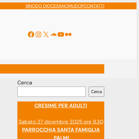
SINODO DIOCESANO
MUDOP
CONTATTI
Facebook
Instagram
X
Soundcloud
YouTube
Flickr
ti
Cerca
Cerca
CRESIME PER ADULTI
Sabato 27 dicembre 2025 ore 9.30
PARROCCHIA SANTA FAMIGLIA
PALMI