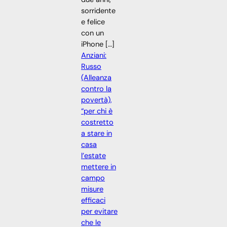
sorridente
e felice
con un
iPhone […]
Anziani:
Russo
(Alleanza
contro la
povertà),
“per chi è
costretto
a stare in
casa
l’estate
mettere in
campo
misure
efficaci
per evitare
che le