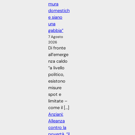
mura
domestich
e siano
una
gabbia”
7 Agosto
2026
Di fronte
all’emerge
nza caldo
“a livello
politico,
esistono
misure
spot e
limitate –
come il […]
Anziani:
Alleanza
contro la
povertà, “il