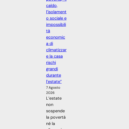
caldo,
l’isolament
o sociale e
impossibili
tà
economic
a di
climatizzar
e la casa
rischi
grandi
durante
l’estate”
7 Agosto
2026
L’estate
non
sospende
la povertà
né la