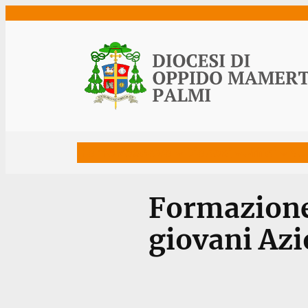
Vai
al
contenuto
Home
Vescovo
Diocesi
Uffici
Ne
Formazione
giovani Azi