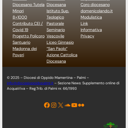
Diocesano Tutela
Diocesana
Coro diocesano
Minori
Istituto Sup.
domenicolando.it
8×1000
Teologico
Modulistica
Contributo CEI /
Pastorale
Link
Covid 19
Seminario
Informativa
Progetto Policoro
Vescovile
Privacy
Santuario
Liceo Ginnasio
Madonna dei
“San Paolo”
Poveri
Azione Cattolica
Diocesana
© 2025 – Diocesi di Oppido Mamertina – Palmi –
info@diocesioppidopalmi.it
– Sezione News: Supplemento online di
AcquaViva – Reg.Trib. di Palmi nr. 66/1993
Facebook
Instagram
X
Soundcloud
YouTube
Flickr