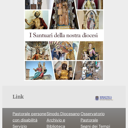
Link
Pastorale persone
Sinodo Diocesano
Osservatorio
con disabilità
Archivio e
Pastorale
Servizio
Biblioteca
Segni dei Tempi