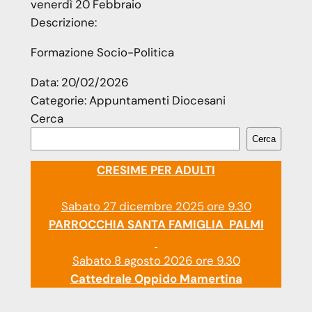
venerdì
20
Febbraio
Descrizione:
Formazione Socio-Politica
Data:
20/02/2026
Categorie:
Appuntamenti Diocesani
Cerca
Cerca
CRESIME PER ADULTI
Sabato 27 dicembre 2025 ore 9.30
PARROCCHIA SANTA FAMIGLIA PALMI
Sabato 8 agosto 2026 ore 9.30
Cattedrale Oppido Mamertina