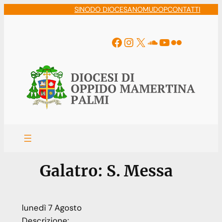
Vai
SINODO DIOCESANO
MUDOP
CONTATTI
al
contenuto
Facebook
Instagram
X
Soundcloud
YouTube
Flickr
Galatro: S. Messa
lunedì
7
Agosto
Descrizione: