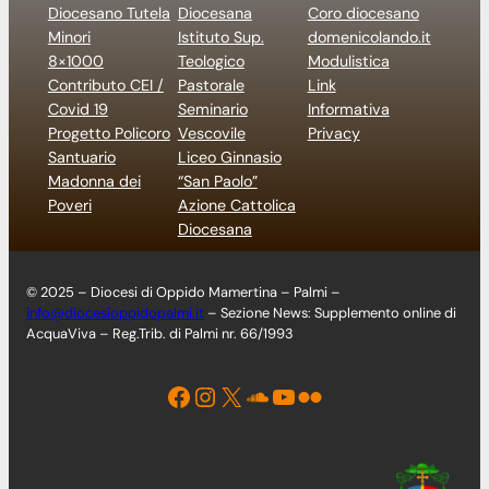
Diocesano Tutela
Diocesana
Coro diocesano
Minori
Istituto Sup.
domenicolando.it
8×1000
Teologico
Modulistica
Contributo CEI /
Pastorale
Link
Covid 19
Seminario
Informativa
Progetto Policoro
Vescovile
Privacy
Santuario
Liceo Ginnasio
Madonna dei
“San Paolo”
Poveri
Azione Cattolica
Diocesana
© 2025 – Diocesi di Oppido Mamertina – Palmi –
info@diocesioppidopalmi.it
– Sezione News: Supplemento online di
AcquaViva – Reg.Trib. di Palmi nr. 66/1993
Facebook
Instagram
X
Soundcloud
YouTube
Flickr