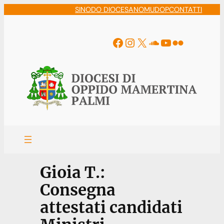
Vai
SINODO DIOCESANO
MUDOP
CONTATTI
al
contenuto
Facebook
Instagram
X
Soundcloud
YouTube
Flickr
Gioia T.:
Consegna
attestati candidati