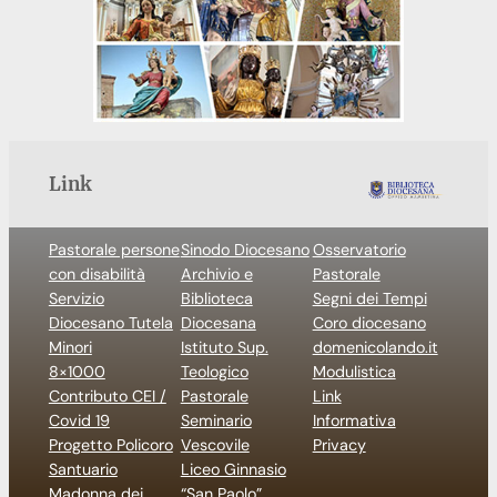
Link
Pastorale persone
Sinodo Diocesano
Osservatorio
con disabilità
Archivio e
Pastorale
Servizio
Biblioteca
Segni dei Tempi
Diocesano Tutela
Diocesana
Coro diocesano
Minori
Istituto Sup.
domenicolando.it
8×1000
Teologico
Modulistica
Contributo CEI /
Pastorale
Link
Covid 19
Seminario
Informativa
Progetto Policoro
Vescovile
Privacy
Santuario
Liceo Ginnasio
Madonna dei
“San Paolo”