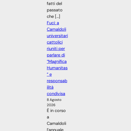
fatti del
passato
che […]
Fuci: a
Camaldoli
universitari
cattolici
riuniti per
parlare di
“Magnifica
Humanitas
” e
responsab
ilità
condivisa
8 Agosto
2026
È in corso
a
Camaldoli
l’annuale