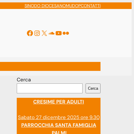
SINODO DIOCESANO
MUDOP
CONTATTI
Facebook
Instagram
X
Soundcloud
YouTube
Flickr
ti
Cerca
Cerca
CRESIME PER ADULTI
Sabato 27 dicembre 2025 ore 9.30
PARROCCHIA SANTA FAMIGLIA
PALMI