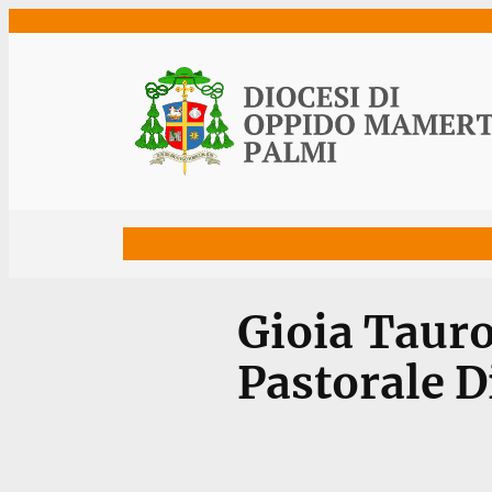
Vai
al
contenuto
Home
Vescovo
Diocesi
Uffici
Ne
Gioia Tauro
Pastorale 