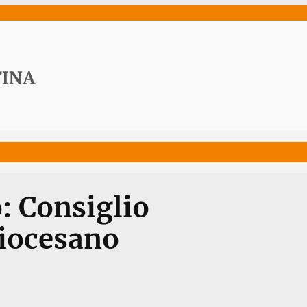
ws
Media
Documenti
Acqua Viva News
Contat
: Consiglio
Diocesano