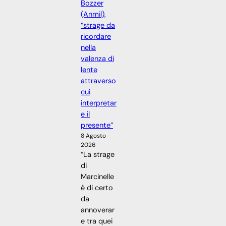
Bozzer
(Anmil),
“strage da
ricordare
nella
valenza di
lente
attraverso
cui
interpretar
e il
presente”
8 Agosto
2026
“La strage
di
Marcinelle
è di certo
da
annoverar
e tra quei