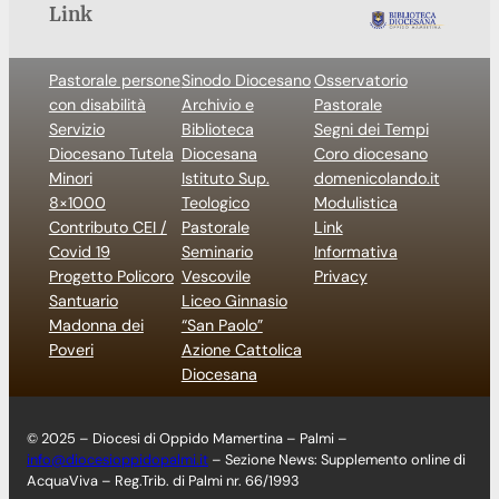
Link
Pastorale persone
Sinodo Diocesano
Osservatorio
con disabilità
Archivio e
Pastorale
Servizio
Biblioteca
Segni dei Tempi
Diocesano Tutela
Diocesana
Coro diocesano
Minori
Istituto Sup.
domenicolando.it
8×1000
Teologico
Modulistica
Contributo CEI /
Pastorale
Link
Covid 19
Seminario
Informativa
Progetto Policoro
Vescovile
Privacy
Santuario
Liceo Ginnasio
Madonna dei
“San Paolo”
Poveri
Azione Cattolica
Diocesana
© 2025 – Diocesi di Oppido Mamertina – Palmi –
info@diocesioppidopalmi.it
– Sezione News: Supplemento online di
AcquaViva – Reg.Trib. di Palmi nr. 66/1993