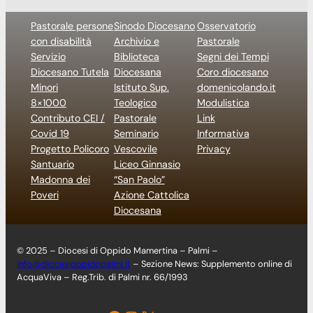
Pastorale persone
Sinodo Diocesano
Osservatorio
con disabilità
Archivio e
Pastorale
Servizio
Biblioteca
Segni dei Tempi
Diocesano Tutela
Diocesana
Coro diocesano
Minori
Istituto Sup.
domenicolando.it
8×1000
Teologico
Modulistica
Contributo CEI /
Pastorale
Link
Covid 19
Seminario
Informativa
Progetto Policoro
Vescovile
Privacy
Santuario
Liceo Ginnasio
Madonna dei
“San Paolo”
Poveri
Azione Cattolica
Diocesana
© 2025 – Diocesi di Oppido Mamertina – Palmi –
info@diocesioppidopalmi.it
– Sezione News: Supplemento online di
AcquaViva – Reg.Trib. di Palmi nr. 66/1993