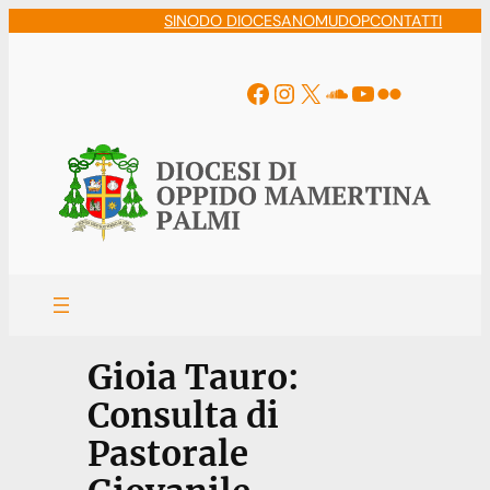
Vai
SINODO DIOCESANO
MUDOP
CONTATTI
al
contenuto
Facebook
Instagram
X
Soundcloud
YouTube
Flickr
Gioia Tauro:
Consulta di
Pastorale