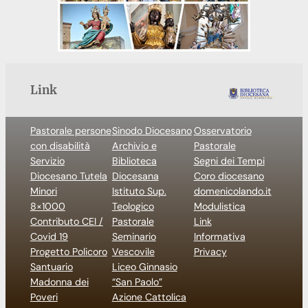
Link
Pastorale persone
Sinodo Diocesano
Osservatorio
con disabilità
Archivio e
Pastorale
Servizio
Biblioteca
Segni dei Tempi
Diocesano Tutela
Diocesana
Coro diocesano
Minori
Istituto Sup.
domenicolando.it
8×1000
Teologico
Modulistica
Contributo CEI /
Pastorale
Link
Covid 19
Seminario
Informativa
Progetto Policoro
Vescovile
Privacy
Santuario
Liceo Ginnasio
Madonna dei
“San Paolo”
Poveri
Azione Cattolica