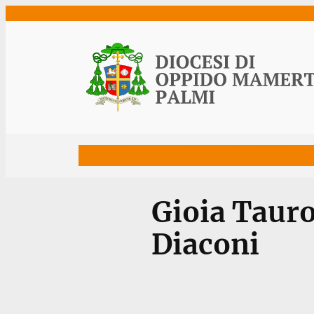
Vai
al
contenuto
Home
Vescovo
Diocesi
Uffici
Ne
Gioia Tauro
Diaconi