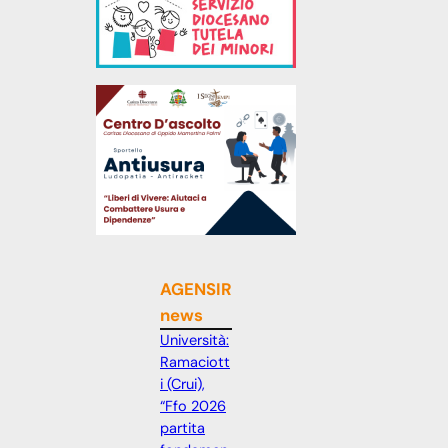
AGENSIR
news
Università:
Ramaciott
i (Crui),
“Ffo 2026
partita