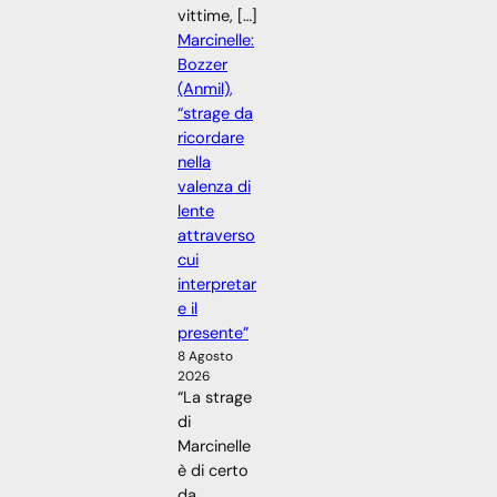
vittime, […]
Marcinelle:
Bozzer
(Anmil),
“strage da
ricordare
nella
valenza di
lente
attraverso
cui
interpretar
e il
presente”
8 Agosto
2026
“La strage
di
Marcinelle
è di certo
da