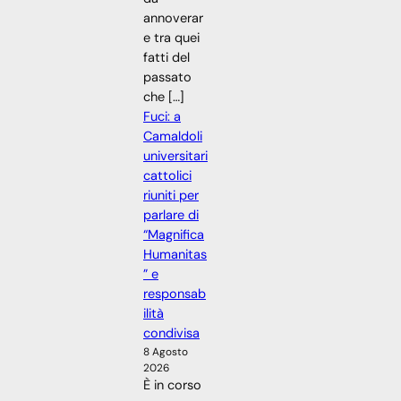
annoverar
e tra quei
fatti del
passato
che […]
Fuci: a
Camaldoli
universitari
cattolici
riuniti per
parlare di
“Magnifica
Humanitas
” e
responsab
ilità
condivisa
8 Agosto
2026
È in corso