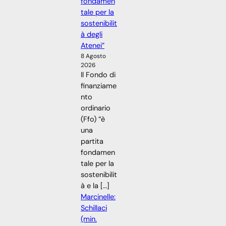
fondamen
tale per la
sostenibilit
à degli
Atenei”
8 Agosto
2026
Il Fondo di
finanziame
nto
ordinario
(Ffo) “è
una
partita
fondamen
tale per la
sostenibilit
à e la […]
Marcinelle:
Schillaci
(min.