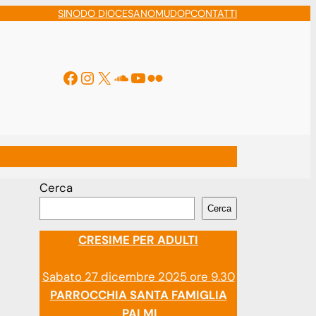
SINODO DIOCESANO
MUDOP
CONTATTI
Facebook
Instagram
X
Soundcloud
YouTube
Flickr
ti
Cerca
Cerca
CRESIME PER ADULTI
Sabato 27 dicembre 2025 ore 9.30
PARROCCHIA SANTA FAMIGLIA
PALMI