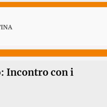
ws
Media
Documenti
Acqua Viva News
Contat
: Incontro con i