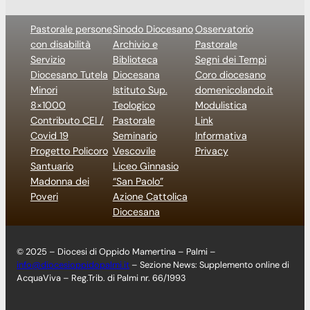
Pastorale persone
Sinodo Diocesano
Osservatorio
con disabilità
Archivio e
Pastorale
Servizio
Biblioteca
Segni dei Tempi
Diocesano Tutela
Diocesana
Coro diocesano
Minori
Istituto Sup.
domenicolando.it
8×1000
Teologico
Modulistica
Contributo CEI /
Pastorale
Link
Covid 19
Seminario
Informativa
Progetto Policoro
Vescovile
Privacy
Santuario
Liceo Ginnasio
Madonna dei
“San Paolo”
Poveri
Azione Cattolica
Diocesana
© 2025 – Diocesi di Oppido Mamertina – Palmi –
info@diocesioppidopalmi.it
– Sezione News: Supplemento online di
AcquaViva – Reg.Trib. di Palmi nr. 66/1993