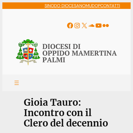
Vai
SINODO DIOCESANO
MUDOP
CONTATTI
al
contenuto
Facebook
Instagram
X
Soundcloud
YouTube
Flickr
Gioia Tauro:
Incontro con il
Clero del decennio