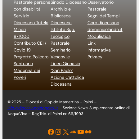
Pastorale persone
Sinodo Diocesano
Osservatorio
con disabilità
Archivio e
Pastorale
Servizio
Biblioteca
Segni dei Tempi
Diocesano Tutela
Diocesana
Coro diocesano
Minori
Istituto Sup.
domenicolando.it
8×1000
Teologico
Modulistica
Contributo CEI /
Pastorale
Link
Covid 19
Seminario
Informativa
Progetto Policoro
Vescovile
Privacy
Santuario
Liceo Ginnasio
Madonna dei
“San Paolo”
Poveri
Azione Cattolica
Diocesana
© 2025 – Diocesi di Oppido Mamertina – Palmi –
info@diocesioppidopalmi.it
– Sezione News: Supplemento online di
AcquaViva – Reg.Trib. di Palmi nr. 66/1993
Facebook
Instagram
X
Soundcloud
YouTube
Flickr