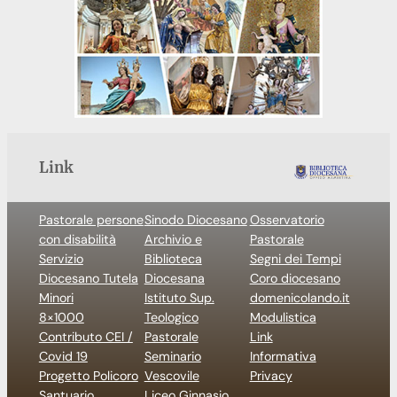
Link
Pastorale persone
Sinodo Diocesano
Osservatorio
con disabilità
Archivio e
Pastorale
Servizio
Biblioteca
Segni dei Tempi
Diocesano Tutela
Diocesana
Coro diocesano
Minori
Istituto Sup.
domenicolando.it
8×1000
Teologico
Modulistica
Contributo CEI /
Pastorale
Link
Covid 19
Seminario
Informativa
Progetto Policoro
Vescovile
Privacy
Santuario
Liceo Ginnasio