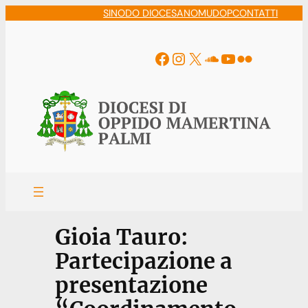
Vai
SINODO DIOCESANO
MUDOP
CONTATTI
al
contenuto
Facebook
Instagram
X
Soundcloud
YouTube
Flickr
Gioia Tauro:
Partecipazione a
presentazione