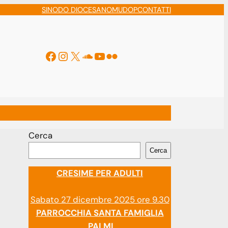
SINODO DIOCESANO
MUDOP
CONTATTI
Facebook
Instagram
X
Soundcloud
YouTube
Flickr
ti
Cerca
Cerca
CRESIME PER ADULTI
Sabato 27 dicembre 2025 ore 9.30
PARROCCHIA SANTA FAMIGLIA
PALMI