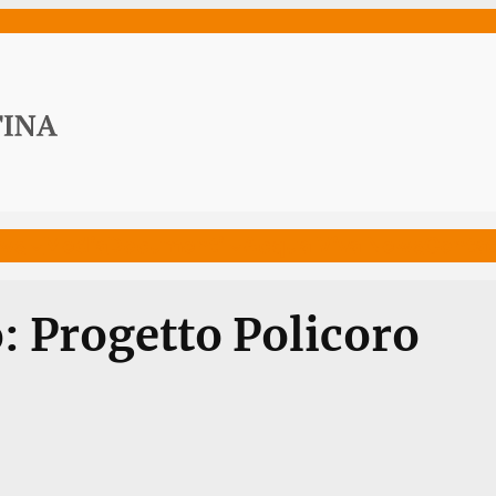
ws
Media
Documenti
Acqua Viva News
Contat
: Progetto Policoro