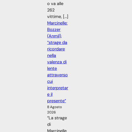
o va alle
262
vittime, […]
Marcinelle:
Bozzer
(Anmil),
“strage da
ricordare
nella
valenza di
lente
attraverso
cui
interpretar
e il
presente”
8 Agosto
2026
“La strage
di
Marcinelle