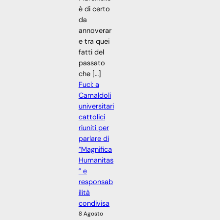
è di certo
da
annoverar
e tra quei
fatti del
passato
che […]
Fuci: a
Camaldoli
universitari
cattolici
riuniti per
parlare di
“Magnifica
Humanitas
” e
responsab
ilità
condivisa
8 Agosto