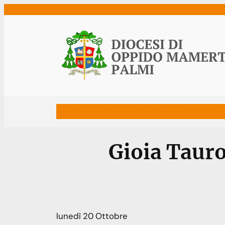
Vai
al
contenuto
Home
Vescovo
Diocesi
Uffici
Ne
Gioia Tauro
lunedì
20
Ottobre