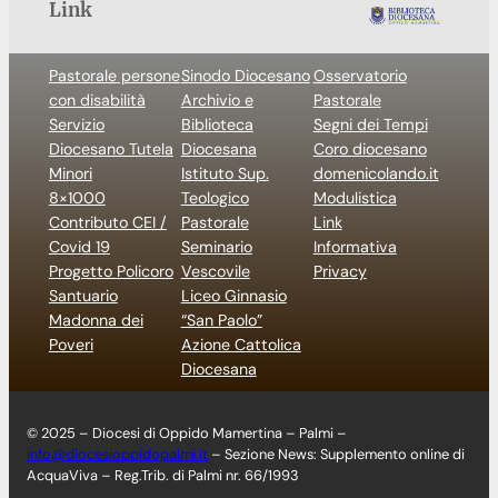
Link
Pastorale persone
Sinodo Diocesano
Osservatorio
con disabilità
Archivio e
Pastorale
Servizio
Biblioteca
Segni dei Tempi
Diocesano Tutela
Diocesana
Coro diocesano
Minori
Istituto Sup.
domenicolando.it
8×1000
Teologico
Modulistica
Contributo CEI /
Pastorale
Link
Covid 19
Seminario
Informativa
Progetto Policoro
Vescovile
Privacy
Santuario
Liceo Ginnasio
Madonna dei
“San Paolo”
Poveri
Azione Cattolica
Diocesana
© 2025 – Diocesi di Oppido Mamertina – Palmi –
info@diocesioppidopalmi.it
– Sezione News: Supplemento online di
AcquaViva – Reg.Trib. di Palmi nr. 66/1993