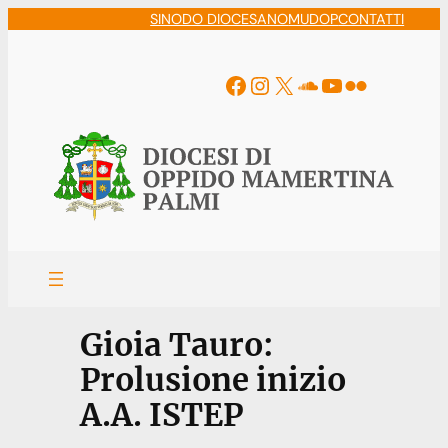
Vai
SINODO DIOCESANO
MUDOP
CONTATTI
al
contenuto
Facebook
Instagram
X
Soundcloud
YouTube
Flickr
Gioia Tauro:
Prolusione inizio
A.A. ISTEP