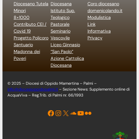
Diocesano Tutela
Diocesana
Coro diocesano
Minori
Istituto Sup.
domenicolando.it
8×1000
Teologico
Modulistica
Contributo CEI /
Pastorale
Link
Covid 19
Seminario
Informativa
Progetto Policoro
Vescovile
Privacy
Santuario
Liceo Ginnasio
Madonna dei
“San Paolo”
Poveri
Azione Cattolica
Diocesana
© 2025 – Diocesi di Oppido Mamertina – Palmi –
info@diocesioppidopalmi.it
– Sezione News: Supplemento online di
AcquaViva – Reg.Trib. di Palmi nr. 66/1993
Facebook
Instagram
X
Soundcloud
YouTube
Flickr