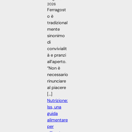
2026
Ferragost
o è
tradizional
mente
sinonimo
di
convivialit
à e pranzi
all’aperto.
“Non è
necessario
rinunciare
al piacere
[…]
Nutrizione:
Iss, una
guida
alimentare
per