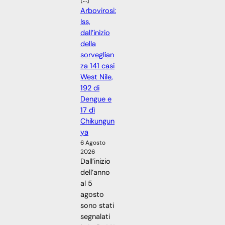
Arbovirosi:
Iss,
dall’inizio
della
sorveglian
za 141 casi
West Nile,
192 di
Dengue e
17 dì
Chikungun
ya
6 Agosto
2026
Dall’inizio
dell’anno
al 5
agosto
sono stati
segnalati