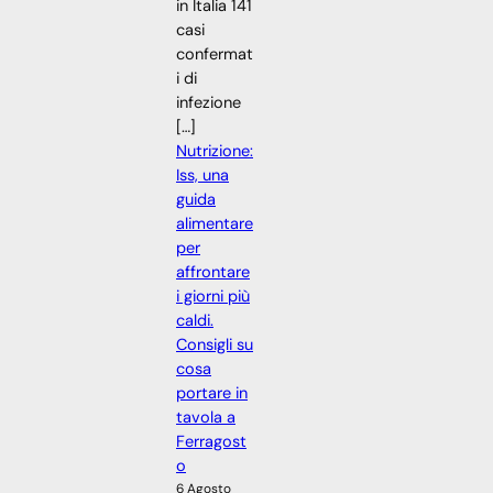
in Italia 141
casi
confermat
i di
infezione
[…]
Nutrizione:
Iss, una
guida
alimentare
per
affrontare
i giorni più
caldi.
Consigli su
cosa
portare in
tavola a
Ferragost
o
6 Agosto