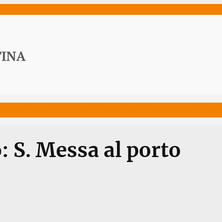
ws
Media
Documenti
Acqua Viva News
Contat
: S. Messa al porto