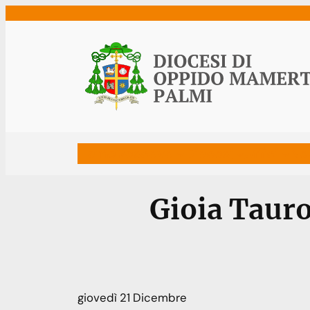
Vai
al
contenuto
Home
Vescovo
Diocesi
Uffici
Ne
Gioia Tauro
giovedì
21
Dicembre