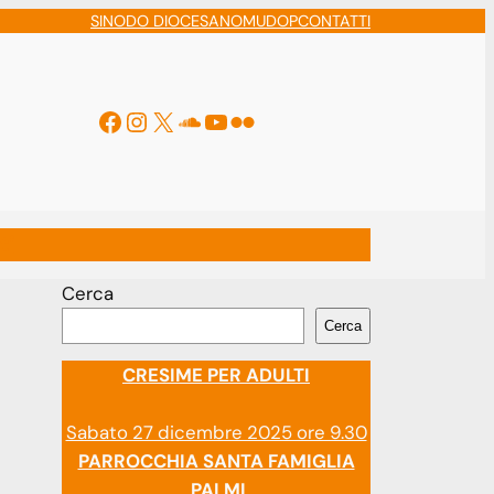
SINODO DIOCESANO
MUDOP
CONTATTI
Facebook
Instagram
X
Soundcloud
YouTube
Flickr
ti
Cerca
Cerca
CRESIME PER ADULTI
Sabato 27 dicembre 2025 ore 9.30
PARROCCHIA SANTA FAMIGLIA
PALMI