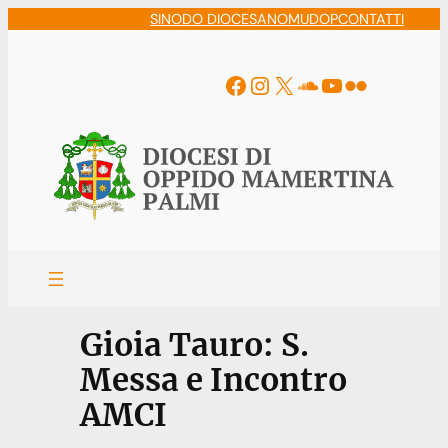
Vai
SINODO DIOCESANO
MUDOP
CONTATTI
al
contenuto
Facebook
Instagram
X
Soundcloud
YouTube
Flickr
Gioia Tauro: S.
Messa e Incontro
AMCI