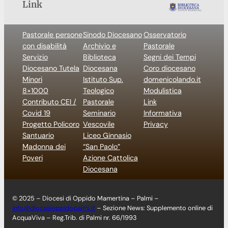
Link
Pastorale persone
Sinodo Diocesano
Osservatorio
con disabilità
Archivio e
Pastorale
Servizio
Biblioteca
Segni dei Tempi
Diocesano Tutela
Diocesana
Coro diocesano
Minori
Istituto Sup.
domenicolando.it
8×1000
Teologico
Modulistica
Contributo CEI /
Pastorale
Link
Covid 19
Seminario
Informativa
Progetto Policoro
Vescovile
Privacy
Santuario
Liceo Ginnasio
Madonna dei
“San Paolo”
Poveri
Azione Cattolica
Diocesana
© 2025 – Diocesi di Oppido Mamertina – Palmi –
info@diocesioppidopalmi.it
– Sezione News: Supplemento online di
AcquaViva – Reg.Trib. di Palmi nr. 66/1993