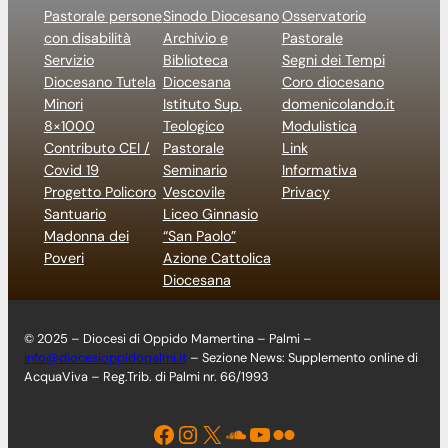
Pastorale persone
Sinodo Diocesano
Osservatorio
con disabilità
Archivio e
Pastorale
Servizio
Biblioteca
Segni dei Tempi
Diocesano Tutela
Diocesana
Coro diocesano
Minori
Istituto Sup.
domenicolando.it
8×1000
Teologico
Modulistica
Contributo CEI /
Pastorale
Link
Covid 19
Seminario
Informativa
Progetto Policoro
Vescovile
Privacy
Santuario
Liceo Ginnasio
Madonna dei
“San Paolo”
Poveri
Azione Cattolica
Diocesana
© 2025 – Diocesi di Oppido Mamertina – Palmi –
info@diocesioppidopalmi.it
– Sezione News: Supplemento online di
AcquaViva – Reg.Trib. di Palmi nr. 66/1993
Facebook
Instagram
X
Soundcloud
YouTube
Flickr