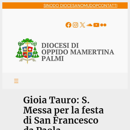
Vai
SINODO DIOCESANO
MUDOP
CONTATTI
al
contenuto
Facebook
Instagram
X
Soundcloud
YouTube
Flickr
Gioia Tauro: S.
Messa per la festa
di San Francesco