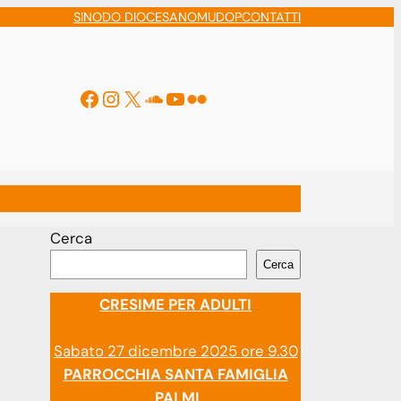
SINODO DIOCESANO
MUDOP
CONTATTI
Facebook
Instagram
X
Soundcloud
YouTube
Flickr
ti
Cerca
Cerca
CRESIME PER ADULTI
Sabato 27 dicembre 2025 ore 9.30
PARROCCHIA SANTA FAMIGLIA
PALMI