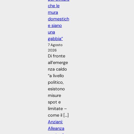
che le
mura
domestich
e siano
una
gabbia”
7 Agosto
2026
Di fronte
all’emerge
nza caldo
“a livello
politico,
esistono
misure
spot e
limitate –
come il […]
Anziani:
Alleanza