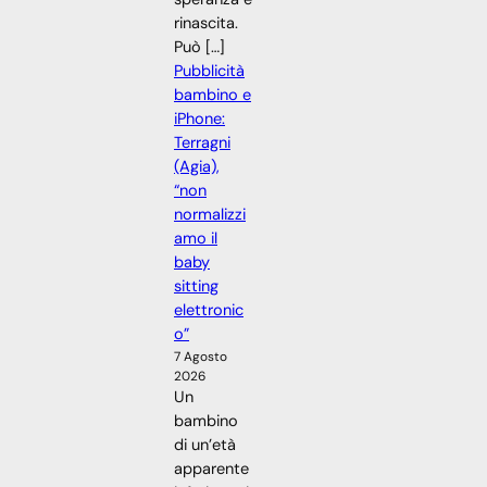
rinascita.
Può […]
Pubblicità
bambino e
iPhone:
Terragni
(Agia),
“non
normalizzi
amo il
baby
sitting
elettronic
o”
7 Agosto
2026
Un
bambino
di un’età
apparente