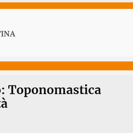
ws
Media
Documenti
Acqua Viva News
Contat
o: Toponomastica
tà