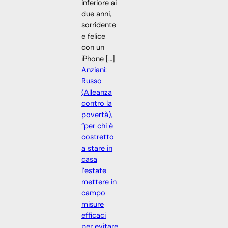
inferiore ai
due anni,
sorridente
e felice
con un
iPhone […]
Anziani:
Russo
(Alleanza
contro la
povertà),
“per chi è
costretto
a stare in
casa
l’estate
mettere in
campo
misure
efficaci
per evitare