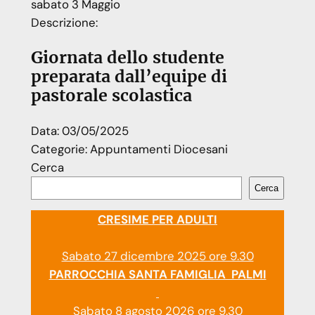
sabato
3
Maggio
Descrizione:
Giornata dello studente
preparata dall’equipe di
pastorale scolastica
Data:
03/05/2025
Categorie:
Appuntamenti Diocesani
Cerca
Cerca
CRESIME PER ADULTI
Sabato 27 dicembre 2025 ore 9.30
PARROCCHIA SANTA FAMIGLIA PALMI
Sabato 8 agosto 2026 ore 9.30