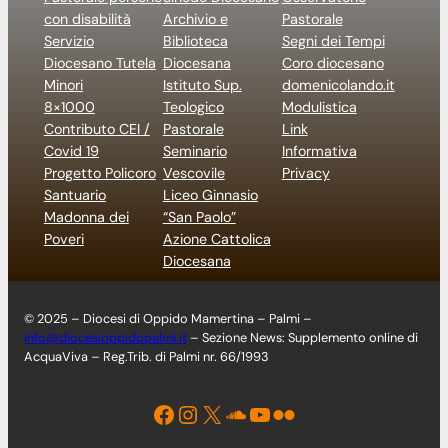
con disabilità
Archivio e
Pastorale
Servizio
Biblioteca
Segni dei Tempi
Diocesano Tutela
Diocesana
Coro diocesano
Minori
Istituto Sup.
domenicolando.it
8×1000
Teologico
Modulistica
Contributo CEI /
Pastorale
Link
Covid 19
Seminario
Informativa
Progetto Policoro
Vescovile
Privacy
Santuario
Liceo Ginnasio
Madonna dei
“San Paolo”
Poveri
Azione Cattolica
Diocesana
© 2025 – Diocesi di Oppido Mamertina – Palmi –
info@diocesioppidopalmi.it
– Sezione News: Supplemento online di
AcquaViva – Reg.Trib. di Palmi nr. 66/1993
Facebook
Instagram
X
Soundcloud
YouTube
Flickr