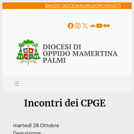
Vai
SINODO DIOCESANO
MUDOP
CONTATTI
al
contenuto
Facebook
Instagram
X
Soundcloud
YouTube
Flickr
Incontri dei CPGE
martedì
28
Ottobre
Descrizione: