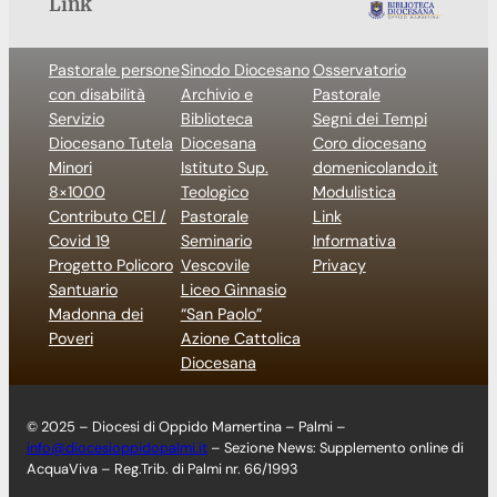
Link
Pastorale persone
Sinodo Diocesano
Osservatorio
con disabilità
Archivio e
Pastorale
Servizio
Biblioteca
Segni dei Tempi
Diocesano Tutela
Diocesana
Coro diocesano
Minori
Istituto Sup.
domenicolando.it
8×1000
Teologico
Modulistica
Contributo CEI /
Pastorale
Link
Covid 19
Seminario
Informativa
Progetto Policoro
Vescovile
Privacy
Santuario
Liceo Ginnasio
Madonna dei
“San Paolo”
Poveri
Azione Cattolica
Diocesana
© 2025 – Diocesi di Oppido Mamertina – Palmi –
info@diocesioppidopalmi.it
– Sezione News: Supplemento online di
AcquaViva – Reg.Trib. di Palmi nr. 66/1993