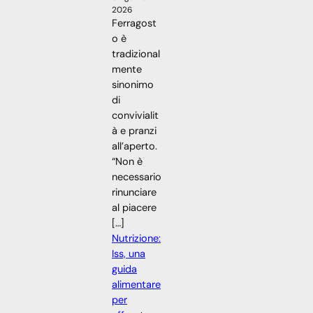
2026
Ferragost
o è
tradizional
mente
sinonimo
di
convivialit
à e pranzi
all’aperto.
“Non è
necessario
rinunciare
al piacere
[…]
Nutrizione:
Iss, una
guida
alimentare
per