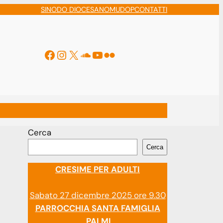
SINODO DIOCESANO
MUDOP
CONTATTI
Facebook
Instagram
X
Soundcloud
YouTube
Flickr
ti
Cerca
Cerca
CRESIME PER ADULTI
Sabato 27 dicembre 2025 ore 9.30
PARROCCHIA SANTA FAMIGLIA
PALMI