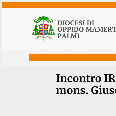
Vai
al
contenuto
Home
Vescovo
Diocesi
Uffici
Ne
Incontro IR
mons. Gius