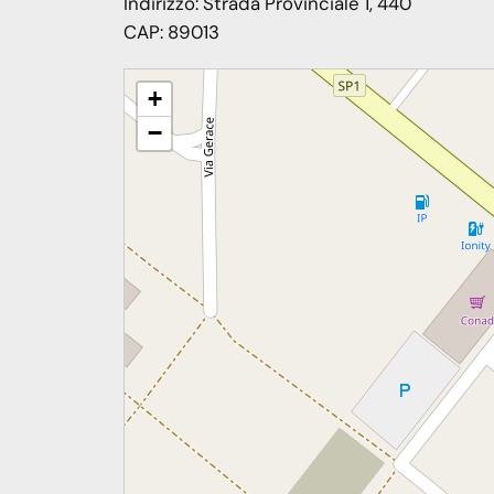
Indirizzo:
Strada Provinciale 1, 440
CAP:
89013
Incontro IRC con il Vescovo mons. Giuseppe Alberti
+
−