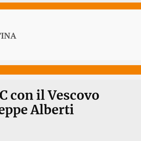
ws
Media
Documenti
Acqua Viva News
Contat
C con il Vescovo
eppe Alberti