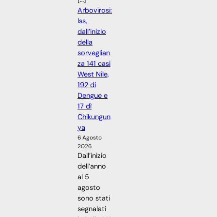
Arbovirosi:
Iss,
dall’inizio
della
sorveglian
za 141 casi
West Nile,
192 di
Dengue e
17 dì
Chikungun
ya
6 Agosto
2026
Dall’inizio
dell’anno
al 5
agosto
sono stati
segnalati