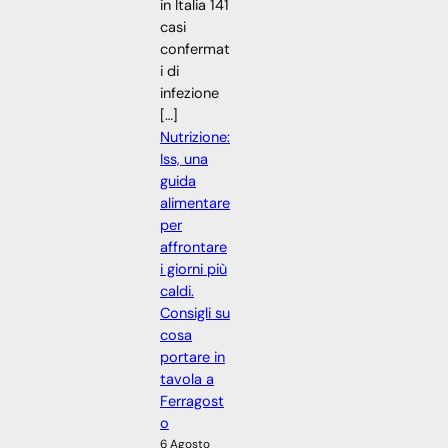
in Italia 141
casi
confermat
i di
infezione
[…]
Nutrizione:
Iss, una
guida
alimentare
per
affrontare
i giorni più
caldi.
Consigli su
cosa
portare in
tavola a
Ferragost
o
6 Agosto