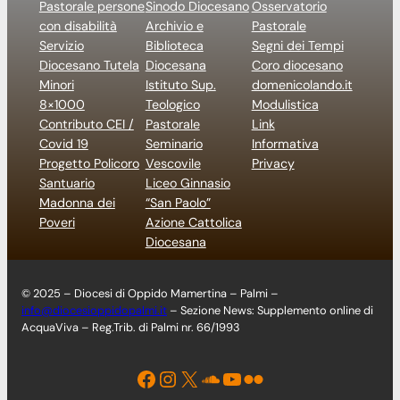
Pastorale persone
Sinodo Diocesano
Osservatorio
con disabilità
Archivio e
Pastorale
Servizio
Biblioteca
Segni dei Tempi
Diocesano Tutela
Diocesana
Coro diocesano
Minori
Istituto Sup.
domenicolando.it
8×1000
Teologico
Modulistica
Contributo CEI /
Pastorale
Link
Covid 19
Seminario
Informativa
Progetto Policoro
Vescovile
Privacy
Santuario
Liceo Ginnasio
Madonna dei
“San Paolo”
Poveri
Azione Cattolica
Diocesana
© 2025 – Diocesi di Oppido Mamertina – Palmi –
info@diocesioppidopalmi.it
– Sezione News: Supplemento online di
AcquaViva – Reg.Trib. di Palmi nr. 66/1993
Facebook
Instagram
X
Soundcloud
YouTube
Flickr