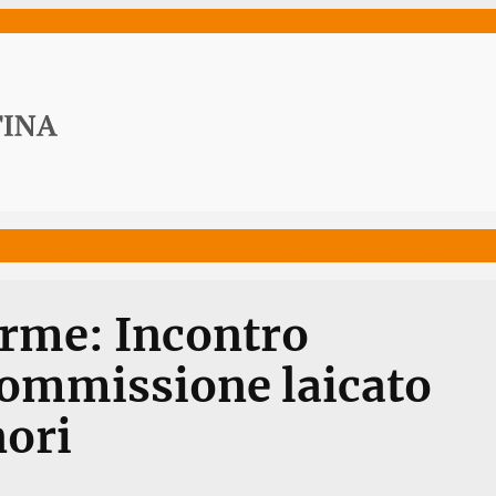
ws
Media
Documenti
Acqua Viva News
Contat
rme: Incontro
Commissione laicato
nori