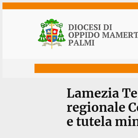
Vai
al
contenuto
Home
Vescovo
Diocesi
Uffici
Ne
Lamezia Te
regionale 
e tutela mi