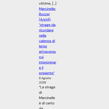
vittime, […]
Marcinelle:
Bozzer
(Anmil),
“strage da
ricordare
nella
valenza di
lente
attraverso
cui
interpretar
e il
presente”
8 Agosto
2026
“La strage
di
Marcinelle
è di certo
da