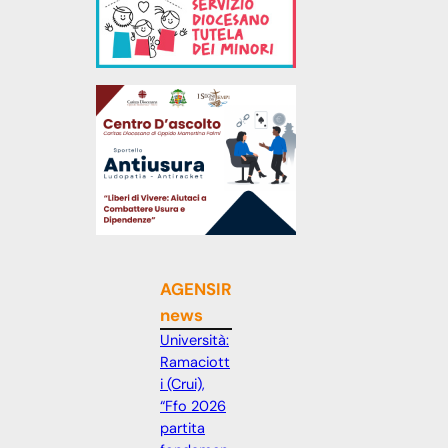
AGENSIR
news
Università:
Ramaciott
i (Crui),
“Ffo 2026
partita