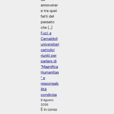
annoverar
e tra quei
fatti del
passato
che […]
Fuci: a
Camaldoli
universitari
cattolici
riuniti per
parlare di
“Magnifica
Humanitas
” e
responsab
ilità
condivisa
8 Agosto
2026
È in corso