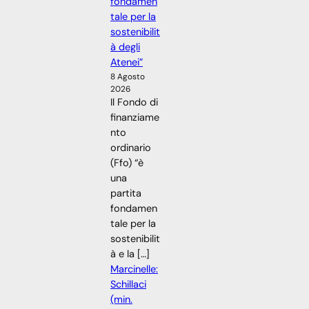
fondamen
tale per la
sostenibilit
à degli
Atenei”
8 Agosto
2026
Il Fondo di
finanziame
nto
ordinario
(Ffo) “è
una
partita
fondamen
tale per la
sostenibilit
à e la […]
Marcinelle:
Schillaci
(min.