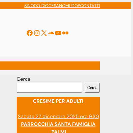
SINODO DIOCESANO
MUDOP
CONTATTI
Facebook
Instagram
X
Soundcloud
YouTube
Flickr
ti
Cerca
Cerca
CRESIME PER ADULTI
Sabato 27 dicembre 2025 ore 9.30
PARROCCHIA SANTA FAMIGLIA
PALMI