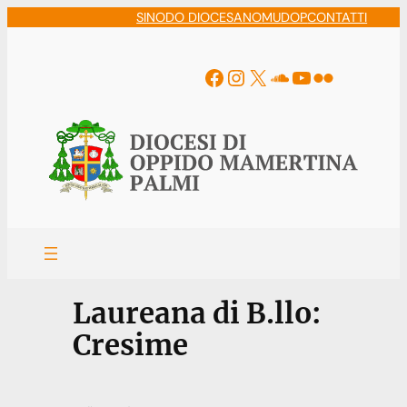
Vai
SINODO DIOCESANO
MUDOP
CONTATTI
al
contenuto
Facebook
Instagram
X
Soundcloud
YouTube
Flickr
Laureana di B.llo:
Cresime