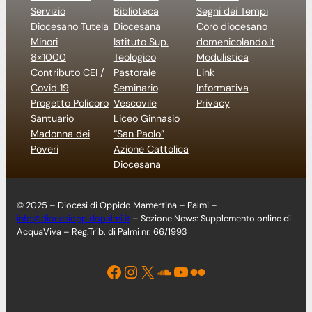
Servizio
Biblioteca
Segni dei Tempi
Diocesano Tutela
Diocesana
Coro diocesano
Minori
Istituto Sup.
domenicolando.it
8×1000
Teologico
Modulistica
Contributo CEI /
Pastorale
Link
Covid 19
Seminario
Informativa
Progetto Policoro
Vescovile
Privacy
Santuario
Liceo Ginnasio
Madonna dei
“San Paolo”
Poveri
Azione Cattolica
Diocesana
© 2025 – Diocesi di Oppido Mamertina – Palmi –
info@diocesioppidopalmi.it
– Sezione News: Supplemento online di
AcquaViva – Reg.Trib. di Palmi nr. 66/1993
Facebook
Instagram
X
Soundcloud
YouTube
Flickr