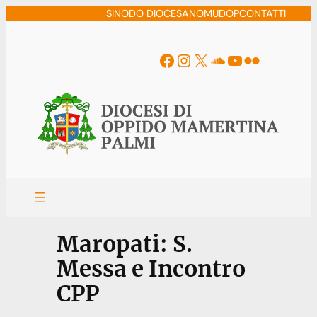
Vai
SINODO DIOCESANO
MUDOP
CONTATTI
al
contenuto
Facebook
Instagram
X
Soundcloud
YouTube
Flickr
Maropati: S.
Messa e Incontro
CPP