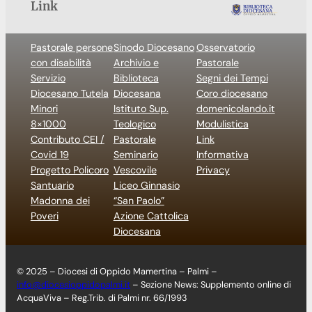
Link
Pastorale persone
Sinodo Diocesano
Osservatorio
con disabilità
Archivio e
Pastorale
Servizio
Biblioteca
Segni dei Tempi
Diocesano Tutela
Diocesana
Coro diocesano
Minori
Istituto Sup.
domenicolando.it
8×1000
Teologico
Modulistica
Contributo CEI /
Pastorale
Link
Covid 19
Seminario
Informativa
Progetto Policoro
Vescovile
Privacy
Santuario
Liceo Ginnasio
Madonna dei
“San Paolo”
Poveri
Azione Cattolica
Diocesana
© 2025 – Diocesi di Oppido Mamertina – Palmi –
info@diocesioppidopalmi.it
– Sezione News: Supplemento online di
AcquaViva – Reg.Trib. di Palmi nr. 66/1993