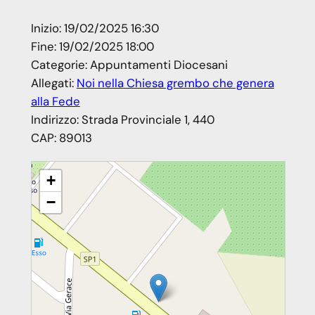
Inizio:
19/02/2025 16:30
Fine:
19/02/2025 18:00
Categorie:
Appuntamenti Diocesani
Allegati:
Noi nella Chiesa grembo che genera
alla Fede
Indirizzo:
Strada Provinciale 1, 440
CAP:
89013
Noi grembo nella Chiesa che genera alla Fede – Formazione
+
catechisti Vicariato Gioia T. – Rosarno
−