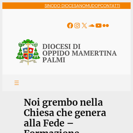
Vai
SINODO DIOCESANO
MUDOP
CONTATTI
al
contenuto
Facebook
Instagram
X
Soundcloud
YouTube
Flickr
Noi grembo nella
Chiesa che genera
alla Fede –