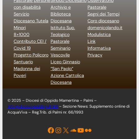
Pastorale persone
Sinodo Diocesano
Osservatorio
con disabilità
Archivio e
Pastorale
Servizio
Biblioteca
Segni dei Tempi
Diocesano Tutela
Diocesana
Coro diocesano
Minori
Istituto Sup.
domenicolando.it
8×1000
Teologico
Modulistica
Contributo CEI /
Pastorale
Link
Covid 19
Seminario
Informativa
Progetto Policoro
Vescovile
Privacy
Santuario
Liceo Ginnasio
Madonna dei
“San Paolo”
Poveri
Azione Cattolica
Diocesana
© 2025 – Diocesi di Oppido Mamertina – Palmi –
info@diocesioppidopalmi.it
– Sezione News: Supplemento online di
AcquaViva – Reg.Trib. di Palmi nr. 66/1993
Facebook
Instagram
X
Soundcloud
YouTube
Flickr