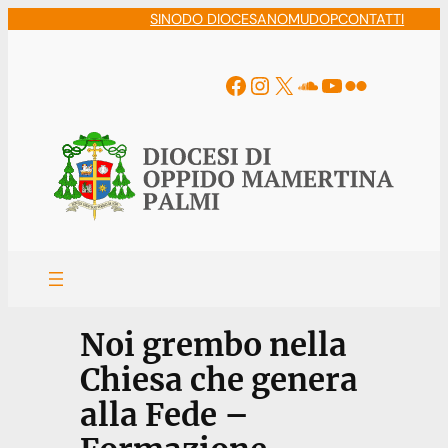
Vai
SINODO DIOCESANO
MUDOP
CONTATTI
al
contenuto
Facebook
Instagram
X
Soundcloud
YouTube
Flickr
Noi grembo nella
Chiesa che genera
alla Fede –