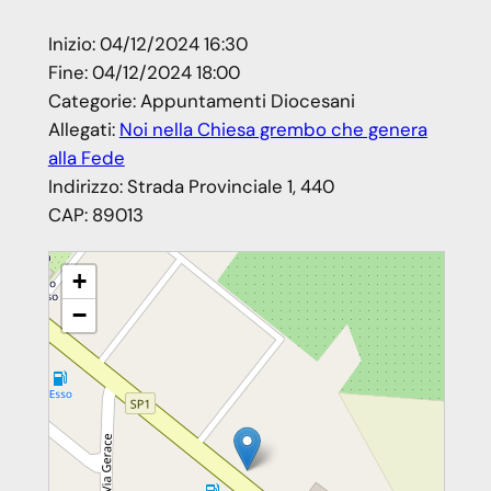
Inizio:
04/12/2024 16:30
Fine:
04/12/2024 18:00
Categorie:
Appuntamenti Diocesani
Allegati:
Noi nella Chiesa grembo che genera
alla Fede
Indirizzo:
Strada Provinciale 1, 440
CAP:
89013
Noi grembo nella Chiesa che genera alla Fede – Formazione
+
catechisti Vicariato Gioia T. – Rosarno
−