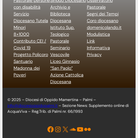
Pastorale persone
Sinodo Diocesano
Osservatorio
con disabilità
Archivio e
Pastorale
Servizio
Biblioteca
Segni dei Tempi
Diocesano Tutela
Diocesana
Coro diocesano
Minori
Istituto Sup.
domenicolando.it
8×1000
Teologico
Modulistica
Contributo CEI /
Pastorale
Link
Covid 19
Seminario
Informativa
Progetto Policoro
Vescovile
Privacy
Santuario
Liceo Ginnasio
Madonna dei
“San Paolo”
Poveri
Azione Cattolica
Diocesana
© 2025 – Diocesi di Oppido Mamertina – Palmi –
info@diocesioppidopalmi.it
– Sezione News: Supplemento online di
AcquaViva – Reg.Trib. di Palmi nr. 66/1993
Facebook
Instagram
X
Soundcloud
YouTube
Flickr