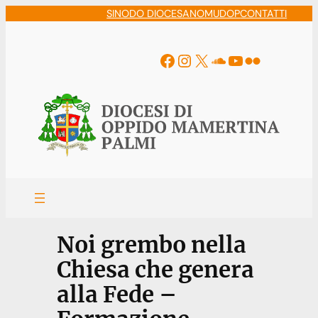
Vai
SINODO DIOCESANO
MUDOP
CONTATTI
al
contenuto
Facebook
Instagram
X
Soundcloud
YouTube
Flickr
Noi grembo nella
Chiesa che genera
alla Fede –