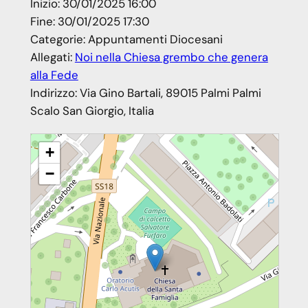
Inizio:
30/01/2025 16:00
Fine:
30/01/2025 17:30
Categorie:
Appuntamenti Diocesani
Allegati:
Noi nella Chiesa grembo che genera
alla Fede
Indirizzo:
Via Gino Bartali, 89015 Palmi Palmi
Scalo San Giorgio, Italia
Noi grembo nella Chiesa che genera alla Fede – Formazione
+
catechisti Vicariato Palmi
−