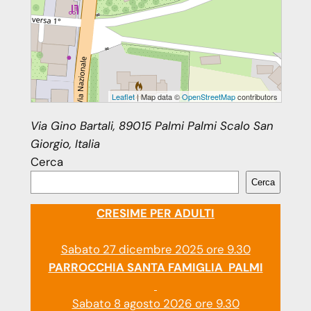
Leaflet
| Map data ©
OpenStreetMap
contributors
Via Gino Bartali, 89015 Palmi Palmi Scalo San
Giorgio, Italia
Cerca
Cerca
CRESIME PER ADULTI
Sabato 27 dicembre 2025 ore 9.30
PARROCCHIA SANTA FAMIGLIA PALMI
Sabato 8 agosto 2026 ore 9.30