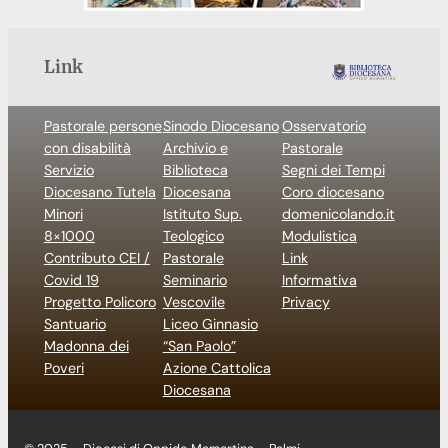
Link
Pastorale persone
Sinodo Diocesano
Osservatorio
con disabilità
Archivio e
Pastorale
Servizio
Biblioteca
Segni dei Tempi
Diocesano Tutela
Diocesana
Coro diocesano
Minori
Istituto Sup.
domenicolando.it
8×1000
Teologico
Modulistica
Contributo CEI /
Pastorale
Link
Covid 19
Seminario
Informativa
Progetto Policoro
Vescovile
Privacy
Santuario
Liceo Ginnasio
Madonna dei
“San Paolo”
Poveri
Azione Cattolica
Diocesana